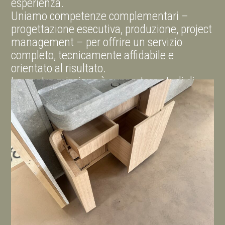
esperienza.
Uniamo competenze complementari –
progettazione esecutiva, produzione, project
management – per offrire un servizio
completo, tecnicamente affidabile e
orientato al risultato.
La nostra missione è supportare studi di
architettura, main contractors e brand nella
realizzazione esecutiva dei progetti,
garantendo sempre tempi certi, controllo
operativo e qualità del risultato.