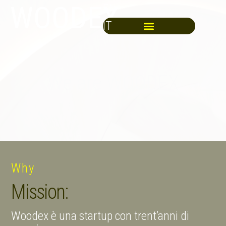
WOODEX
EN
IT
We are WOODEX
Why
Mission:
Woodex è una startup con trent’anni di