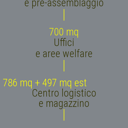
e pre-assemblaggio
700
 mq
Uffici
e aree welfare
790
 mq + 
500
 mq est
Centro logistico
e magazzino